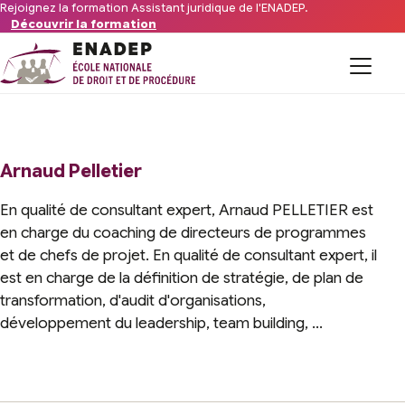
Aller au contenu
Rejoignez la formation Assistant juridique de l'ENADEP.
Découvrir la formation
Formations
L’organisme
Arnaud Pelletier
En qualité de consultant expert, Arnaud PELLETIER est
Financements
en charge du coaching de directeurs de programmes
et de chefs de projet. En qualité de consultant expert, il
Offres d’emploi du secteur
est en charge de la définition de stratégie, de plan de
transformation, d'audit d'organisations,
FAQ
développement du leadership, team building, …