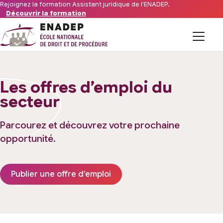
Aller au contenu
Rejoignez la formation Assistant juridique de l'ENADEP.
Découvrir la formation
Formations
Les offres d’emploi du
L’organisme
secteur
Financements
Parcourez et découvrez votre prochaine
opportunité.
Offres d’emploi du secteur
FAQ
Publier une offre d’emploi