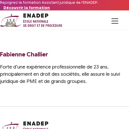
Aller au contenu
Rejoignez la formation Assistant juridique de l'ENADEP.
Découvrir la formation
Formations
L’organisme
Fabienne Challier
Forte d’une expérience professionnelle de 23 ans,
Financements
principalement en droit des sociétés, elle assure le suivi
juridique de PME et de grands groupes.
Offres d’emploi du secteur
FAQ