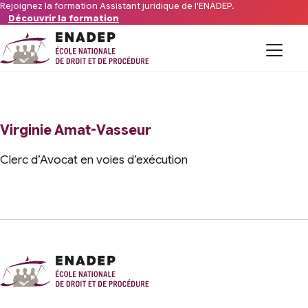
Aller au contenu
Rejoignez la formation Assistant juridique de l'ENADEP.
Découvrir la formation
Formations
L’organisme
Virginie Amat-Vasseur
Clerc d’Avocat en voies d’exécution
Financements
Offres d’emploi du secteur
FAQ