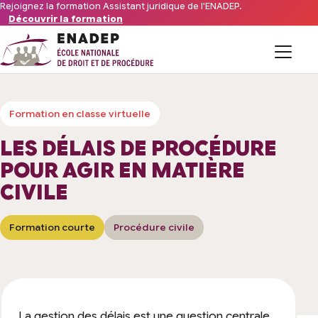
Aller au contenu
Rejoignez la formation Assistant juridique de l'ENADEP.
Découvrir la formation
Formations
Formation en classe virtuelle
L’organisme
LES DÉLAIS DE PROCÉDURE
POUR AGIR EN MATIÈRE
Financements
CIVILE
Offres d’emploi du secteur
Formation courte
Procédure civile
FAQ
La gestion des délais est une question centrale