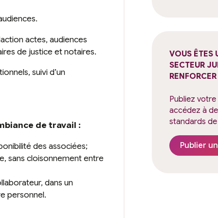
 audiences.
daction actes, audiences
res de justice et notaires.
VOUS ÊTES 
SECTEUR JU
tionnels, suivi d’un
RENFORCER 
Publiez votre
accédez à des
standards de 
biance de travail :
sponibilité des associées;
Publier un
ie, sans cloisonnement entre
laborateur, dans un
re personnel.