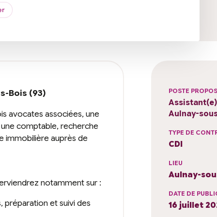
er
POSTE PROPO
s-Bois (93)
Assistant(e) 
s avocates associées, une
Aulnay-sous-
 et une comptable, recherche
TYPE DE CONT
sie immobilière auprès de
CDI
LIEU
Aulnay-sous
nterviendrez notamment sur :
DATE DE PUBLI
, préparation et suivi des
16 juillet 2