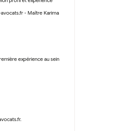
lon profil et expérience
-avocats.fr - Maître Karima
remière expérience au sein
vocats.fr.