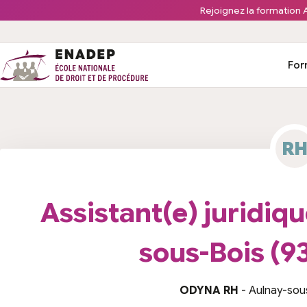
Aller au contenu
Rejoignez la formation A
For
R
Image de fond offre d’emploi
Assistant(e) juridique
sous-Bois (93)
ODYNA RH
- Aulnay-sous-