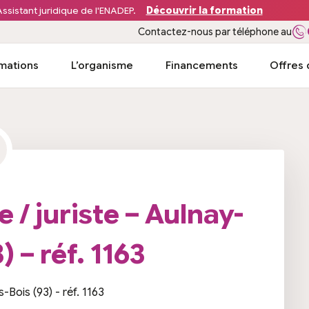
ssistant juridique de l'ENADEP.
Découvrir la formation
Contactez-nous par téléphone au
mations
L’organisme
Financements
Offres 
H
 / juriste – Aulnay-
 – réf. 1163
Bois (93) - réf. 1163